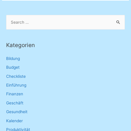
S
e
a
r
Kategorien
c
h
Bildung
f
Budget
o
Checkliste
r
Einführung
:
Finanzen
Geschäft
Gesundheit
Kalender
Produktivität