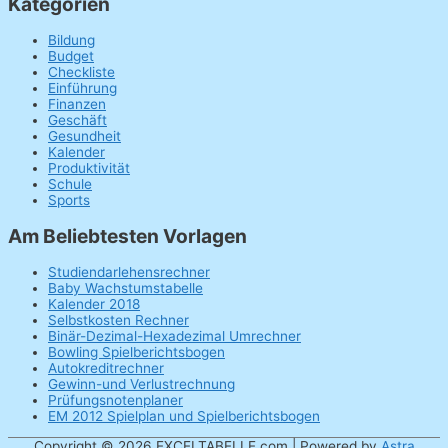
Kategorien
Bildung
Budget
Checkliste
Einführung
Finanzen
Geschäft
Gesundheit
Kalender
Produktivität
Schule
Sports
Am Beliebtesten Vorlagen
Studiendarlehensrechner
Baby Wachstumstabelle
Kalender 2018
Selbstkosten Rechner
Binär-Dezimal-Hexadezimal Umrechner
Bowling Spielberichtsbogen
Autokreditrechner
Gewinn-und Verlustrechnung
Prüfungsnotenplaner
EM 2012 Spielplan und Spielberichtsbogen
Copyright © 2026
EXCELTABELLE.com
| Powered by
Astra