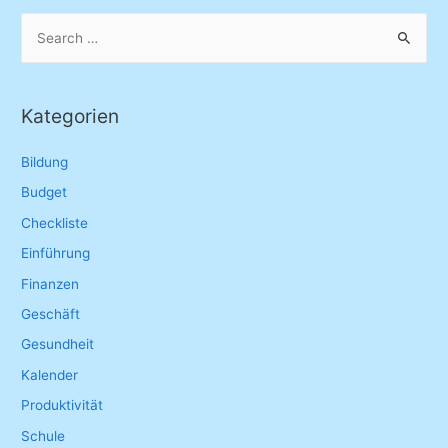
navigation
S
e
a
r
Kategorien
c
h
Bildung
f
Budget
o
Checkliste
r
Einführung
:
Finanzen
Geschäft
Gesundheit
Kalender
Produktivität
Schule