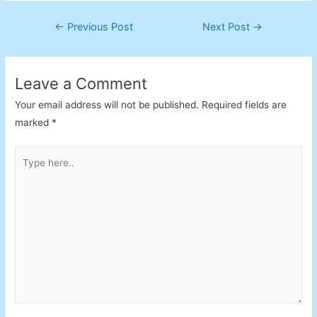
Post
←
Previous Post
Next Post
→
navigation
Leave a Comment
Your email address will not be published.
Required fields are
marked
*
Type
here..