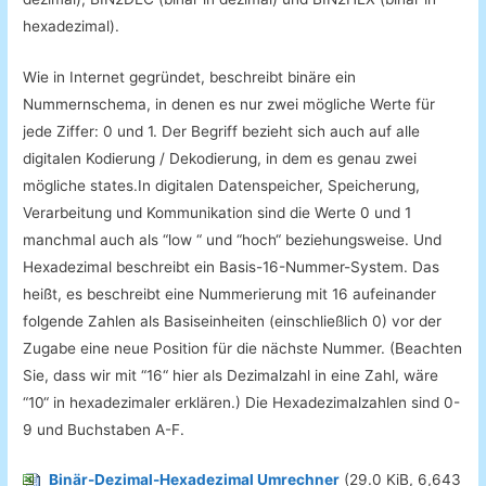
hexadezimal
)
.
Wie
in
Internet
gegründet
,
beschreibt
binäre
ein
Nummernschema
, in denen
es
nur zwei mögliche Werte
für
jede
Ziffer
: 0 und
1
.
Der
Begriff
bezieht sich auch
auf
alle
digitalen
Kodierung /
Dekodierung
, in dem
es
genau
zwei
mögliche
states.In
digitalen
Datenspeicher
, Speicherung
,
Verarbeitung
und
Kommunikation
sind
die
Werte
0 und 1
manchmal auch als
“
low “
und
“
hoch
“
beziehungsweise
.
Und
Hexadezimal
beschreibt
ein
Basis
-16
-Nummer
-System
.
Das
heißt,
es
beschreibt
eine Nummerierung
mit
16
aufeinander
folgende Zahlen
als
Basiseinheiten
(
einschließlich
0
)
vor der
Zugabe
eine neue Position für
die
nächste
Nummer.
(Beachten
Sie
, dass
wir
mit
“16
“
hier
als
Dezimalzahl
in eine Zahl,
wäre
“10
“
in
hexadezimaler
erklären
.
)
Die Hexadezimalzahlen
sind
0-
9
und
Buchstaben
A-F
.
Binär-Dezimal-Hexadezimal Umrechner
(29.0 KiB, 6,643