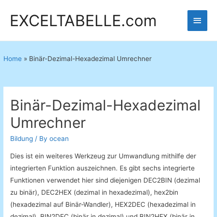
EXCELTABELLE.com
Main
Men
Home
»
Binär-Dezimal-Hexadezimal Umrechner
Binär-Dezimal-Hexadezimal
Umrechner
Bildung
/ By
ocean
Dies
ist ein weiteres
Werkzeug zur Umwandlung
mithilfe der
integrierten
Funktion
auszeichnen
.
Es gibt
sechs
integrierte
Funktionen
verwendet
hier
sind
diejenigen
DEC2BIN
(
dezimal
zu
binär)
,
DEC2HEX
(
dezimal
in hexadezimal
)
,
hex2bin
(
hexadezimal
auf
Binär-Wandler
)
,
HEX2DEC
(
hexadezimal
in
dezimal
)
,
BIN2DEC
(
binär
in dezimal
)
und
BIN2HEX
(
binär
in