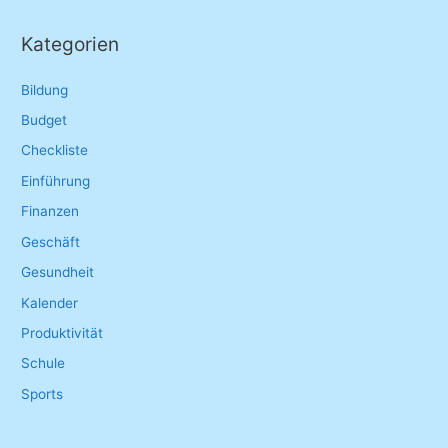
a
r
Kategorien
c
h
Bildung
f
Budget
o
Checkliste
r
Einführung
:
Finanzen
Geschäft
Gesundheit
Kalender
Produktivität
Schule
Sports