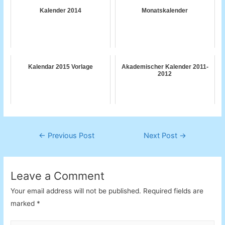
Kalender 2014
Monatskalender
Kalendar 2015 Vorlage
Akademischer Kalender 2011-
2012
Post
←
Previous Post
Next Post
→
navigation
Leave a Comment
Your email address will not be published.
Required fields are
marked
*