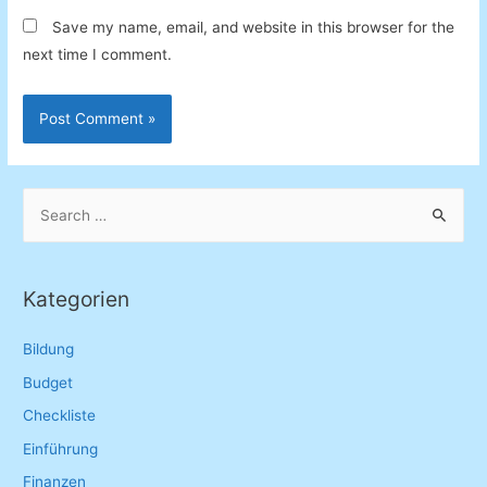
Save my name, email, and website in this browser for the
next time I comment.
S
e
a
r
Kategorien
c
h
Bildung
f
Budget
o
Checkliste
r
Einführung
:
Finanzen