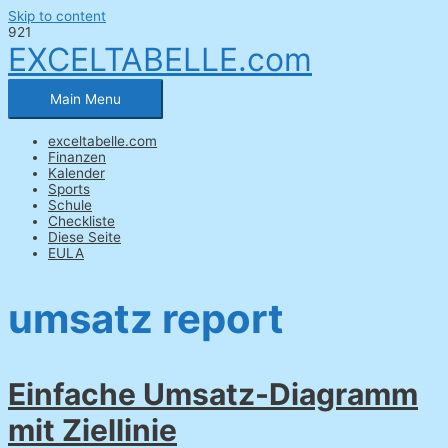
Skip to content
EXCELTABELLE.com
Main Menu
exceltabelle.com
Finanzen
Kalender
Sports
Schule
Checkliste
Diese Seite
EULA
umsatz report
Einfache Umsatz-Diagramm
mit Ziellinie