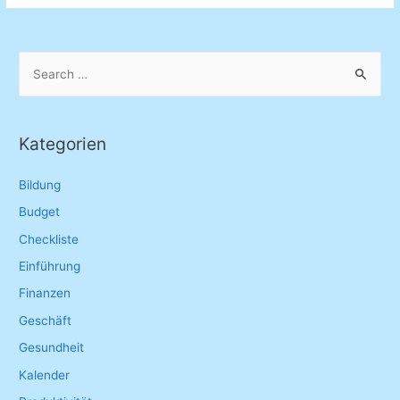
S
e
a
r
Kategorien
c
h
Bildung
f
Budget
o
Checkliste
r
Einführung
:
Finanzen
Geschäft
Gesundheit
Kalender