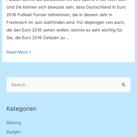
Und Sie können sich bewusst sein, dass Deutschland in Euro
2016 Fußball-Turnier teilnehmen, die in diesem Jahr in
Frankreich im Juni stattfinden wird. Für diejenigen von euch,
die den Euro 2016 sehen wollen, könnte es sehr wichtig für
Sie, die Euro 2016 Zeitplan zu …
EM
Read More »
2016
Spielplan
und
S
Spielberichtsbogen
e
a
r
Kategorien
c
h
Bildung
f
Budget