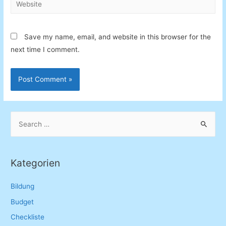
Save my name, email, and website in this browser for the
next time I comment.
S
e
a
r
Kategorien
c
h
Bildung
f
Budget
o
Checkliste