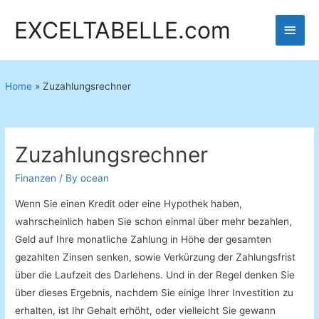
EXCELTABELLE.com
Main
Men
Home
»
Zuzahlungsrechner
Zuzahlungsrechner
Finanzen
/ By
ocean
Wenn
Sie
einen Kredit oder eine
Hypothek
haben
,
wahrscheinlich
haben Sie
schon einmal über
mehr bezahlen,
Geld
auf Ihre
monatliche
Zahlung
in Höhe
der gesamten
gezahlten Zinsen
senken
,
sowie
Verkürzung der
Zahlungsfrist
über die Laufzeit
des Darlehens
.
Und
in der Regel
denken Sie
über
dieses
Ergebnis
, nachdem Sie einige
Ihrer
Investition
zu
erhalten,
ist
Ihr Gehalt
erhöht
,
oder
vielleicht
Sie
gewann