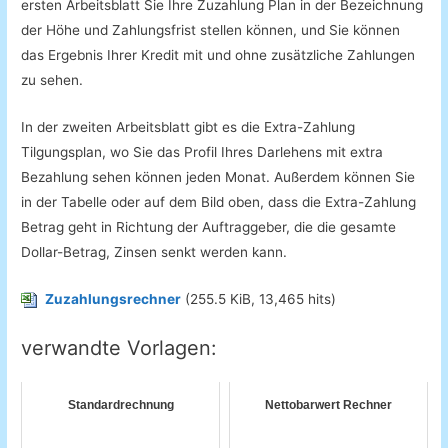
ersten Arbeitsblatt
Sie
Ihre
Zuzahlung
Plan
in der Bezeichnung
der
Höhe
und
Zahlungsfrist
stellen können,
und Sie
können
das Ergebnis
Ihrer
Kredit
mit und ohne
zusätzliche Zahlungen
zu sehen
.
In der
zweiten
Arbeitsblatt
gibt es
die
Extra-Zahlung
Tilgungsplan
, wo
Sie
das Profil
Ihres Darlehens
mit
extra
Bezahlung
sehen
können
jeden Monat
.
Außerdem können Sie
in der
Tabelle oder
auf dem Bild
oben
, dass
die
Extra-Zahlung
Betrag
geht
in Richtung
der
Auftraggeber
,
die die
gesamte
Dollar-Betrag,
Zinsen
senkt
werden kann
.
Zuzahlungsrechner
(255.5 KiB, 13,465 hits)
verwandte Vorlagen:
Standardrechnung
Nettobarwert Rechner