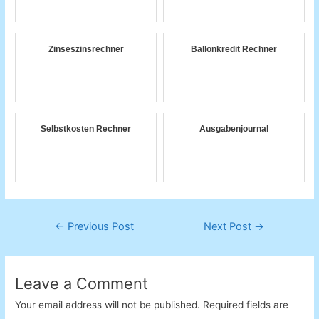
Zinseszinsrechner
Ballonkredit Rechner
Selbstkosten Rechner
Ausgabenjournal
Post
←
Previous Post
Next Post
→
navigation
Leave a Comment
Your email address will not be published.
Required fields are