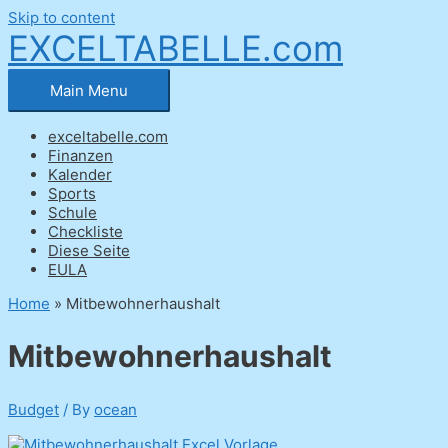
Skip to content
EXCELTABELLE.com
Main Menu
exceltabelle.com
Finanzen
Kalender
Sports
Schule
Checkliste
Diese Seite
EULA
Home
»
Mitbewohnerhaushalt
Mitbewohnerhaushalt
Budget
/ By
ocean