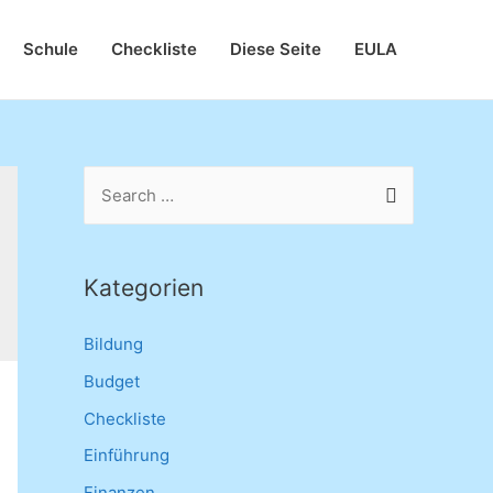
Schule
Checkliste
Diese Seite
EULA
S
e
a
r
Kategorien
c
Bildung
h
f
Budget
o
Checkliste
r
Einführung
:
Finanzen