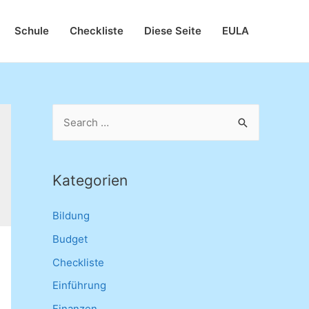
Schule
Checkliste
Diese Seite
EULA
S
e
a
r
Kategorien
c
Bildung
h
f
Budget
o
Checkliste
r
Einführung
:
Finanzen