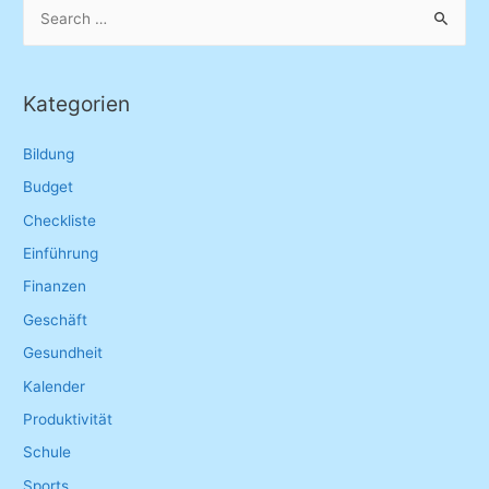
S
e
a
r
Kategorien
c
h
Bildung
f
Budget
o
Checkliste
r
Einführung
:
Finanzen
Geschäft
Gesundheit
Kalender
Produktivität
Schule
Sports