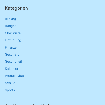
r
Kategorien
c
h
Bildung
f
Budget
o
Checkliste
r
Einführung
:
Finanzen
Geschäft
Gesundheit
Kalender
Produktivität
Schule
Sports