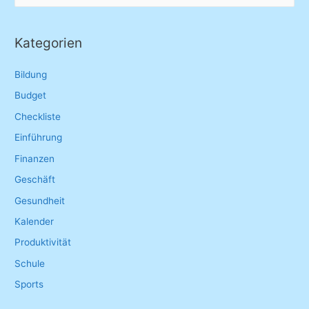
a
r
Kategorien
c
h
Bildung
f
Budget
o
Checkliste
r
Einführung
:
Finanzen
Geschäft
Gesundheit
Kalender
Produktivität
Schule
Sports