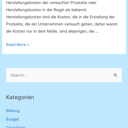
Herstellungskosten der verkauften Produkte oder
Herstellungskosten in der Regel als bekannt.
Herstellungskosten sind die Kosten, die in die Erstellung der
Produkte, die ein Unternehmen verkauft gehen, daher waren
die Kosten nur in dem Maße, sind diejenigen, die …
Selbstkosten
Read More »
Rechner
S
e
a
r
Kategorien
c
h
Bildung
f
Budget
o
Checkliste