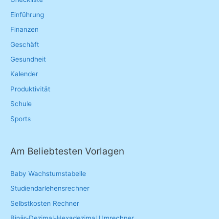
r
Einführung
:
Finanzen
Geschäft
Gesundheit
Kalender
Produktivität
Schule
Sports
Am Beliebtesten Vorlagen
Baby Wachstumstabelle
Studiendarlehensrechner
Selbstkosten Rechner
Binär-Dezimal-Hexadezimal Umrechner