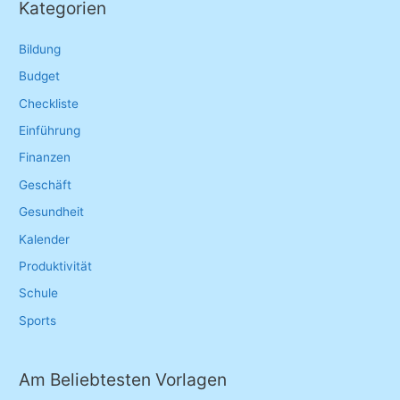
Kategorien
c
h
Bildung
f
Budget
o
Checkliste
r
Einführung
:
Finanzen
Geschäft
Gesundheit
Kalender
Produktivität
Schule
Sports
Am Beliebtesten Vorlagen