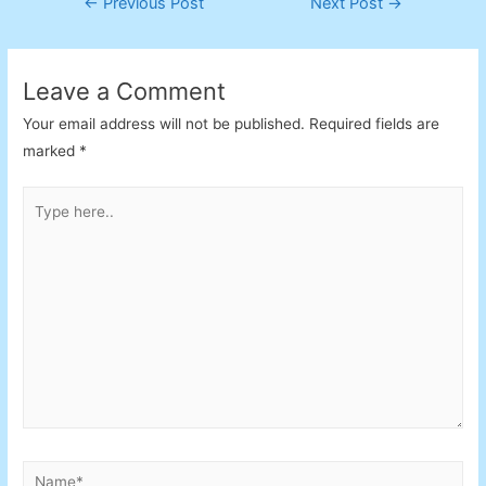
Post
←
Previous Post
Next Post
→
navigation
Leave a Comment
Your email address will not be published.
Required fields are
marked
*
Type
here..
Name*