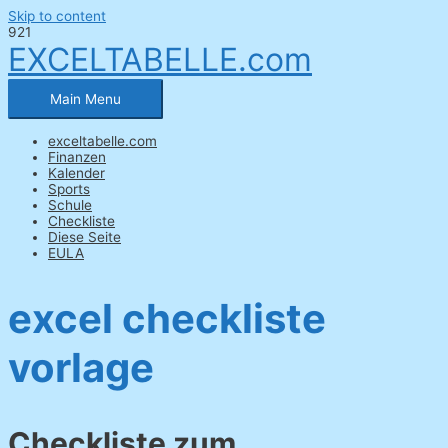
Skip to content
EXCELTABELLE.com
Main Menu
exceltabelle.com
Finanzen
Kalender
Sports
Schule
Checkliste
Diese Seite
EULA
excel checkliste
vorlage
Checkliste zum