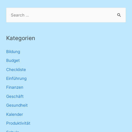
S
e
a
r
Kategorien
c
h
Bildung
f
Budget
o
Checkliste
r
Einführung
:
Finanzen
Geschäft
Gesundheit
Kalender
Produktivität