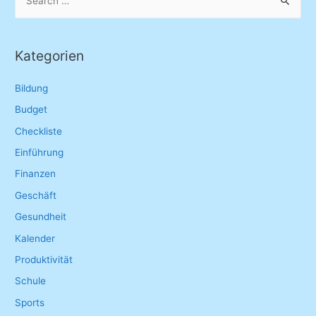
e
a
r
Kategorien
c
h
Bildung
f
Budget
o
Checkliste
r
Einführung
:
Finanzen
Geschäft
Gesundheit
Kalender
Produktivität
Schule
Sports